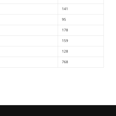
141
95
178
159
128
768