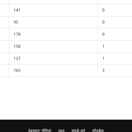
141
0
95
0
178
0
158
1
127
1
765
3
वेबसाइट नीतियां
मदद
संपर्क करे
फ़ीडबैक