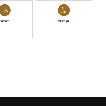
राजस्व
पी डी एस